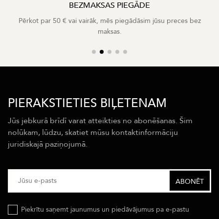
BEZMAKSAS PIEGĀDE
Pērkot par 50 € vai vairāk, mēs piegādāsim jūsu preces bez
maksas.
PIERAKSTIETIES BIĻETENAM
Jūs jebkurā brīdī varat atteikties no abonēšanas. Šim
nolūkam, lūdzu, skatiet mūsu kontaktinformāciju
juridiskajā paziņojumā.
Piekrītu saņemt jaunumus un piedāvājumus pa e-pastu