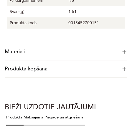
Ar dārgakmeņiem
Nē
Svars(g)
1.51
Produkta kods
0015452700151
Materiāli
Produkta kopšana
BIEŽI UZDOTIE JAUTĀJUMI
Produkts
Maksājums
Piegāde un atgriešana