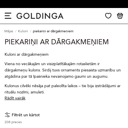
30 dienu atgriešana
Mājas
Kuloni
piekariņi ar dārgakmeņiem
PIEKARIŅI AR DĀRGAKMEŅIEM
Kuloni ar dārgakmeņiem
Viena no vecākajām un visizplatītākajām rotaslietām ir
dārgakmeņu kulons. Sirdij tuvs ornaments piesaista uzmanību un
atgādina par tā īpašnieka nevainojamo gaumi un augumu.
Kulonus cilvēki nēsāja pat paleolīta laikos – tie bija izstrādājumi ar
rituālu nozīmi, amuleti.
Rādīt vairāk
Filtrēt un kārtot
208
preces