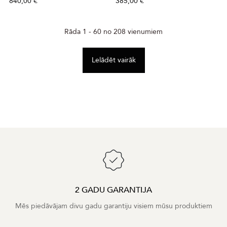
840,00 €
385,00 €
Rāda 1 - 60 no 208 vienumiem
Lelādēt vairāk
2 GADU GARANTIJA
Mēs piedāvājam divu gadu garantiju visiem mūsu produktiem