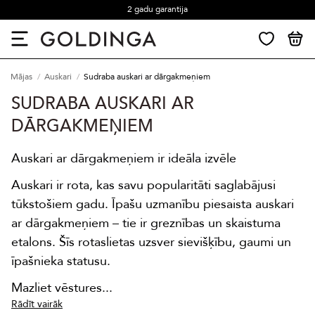
2 gadu garantija
Mājas
Auskari
Sudraba auskari ar dārgakmeņiem
SUDRABA AUSKARI AR
DĀRGAKMEŅIEM
Auskari ar dārgakmeņiem ir ideāla izvēle
Auskari ir rota, kas savu popularitāti saglabājusi
tūkstošiem gadu. Īpašu uzmanību piesaista auskari
ar dārgakmeņiem – tie ir greznības un skaistuma
etalons. Šīs rotaslietas uzsver sievišķību, gaumi un
īpašnieka statusu.
Mazliet vēstures...
Rādīt vairāk