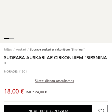
Mājas
Auskari
Sudraba auskari ar cirkonijiem "Sirsniņa "
SUDRABA AUSKARI AR CIRKONIJIEM "SIRSNIŅA
"
NORĀDE: 11301
Skatīt klientu atsauksmes
18,00 €
IMC*
24,00 €
PIEVIENOT GROZAM