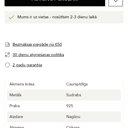
Mums ir uz vietas - nosūtīsim 2-3 dienu laikā.
Bezmaksas piegāde no €50
30 dienu atgriešanas politika
2 gadu garantija
Akmens krāsa
Caurspīdīgs
Metāls
Sudrabs
Praba
925
Aizdare
Nagliņu
Akmens
Cirkons