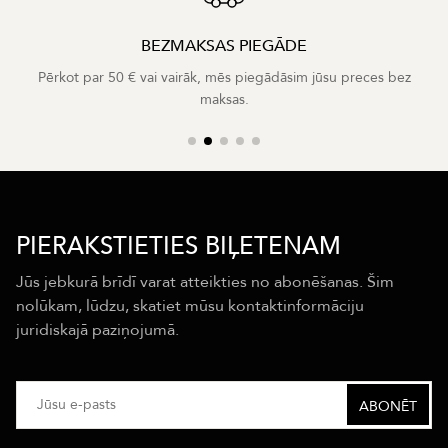
BEZMAKSAS PIEGĀDE
Pērkot par 50 € vai vairāk, mēs piegādāsim jūsu preces bez
maksas.
PIERAKSTIETIES BIĻETENAM
Jūs jebkurā brīdī varat atteikties no abonēšanas. Šim
nolūkam, lūdzu, skatiet mūsu kontaktinformāciju
juridiskajā paziņojumā.