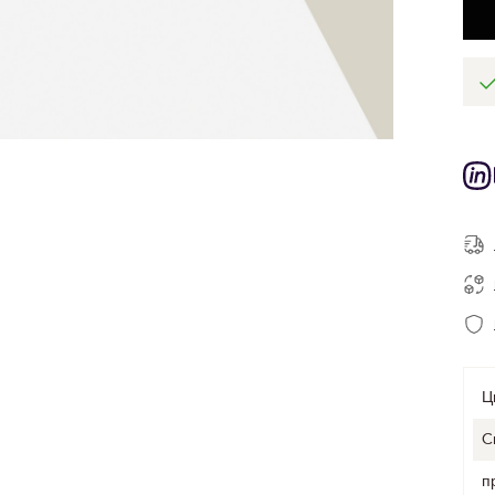
Ц
C
п