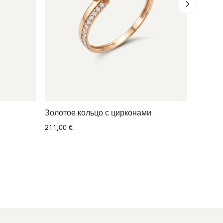
Золотое кольцо с цирконами
Золото
брилл
211,00 €
1 034,0