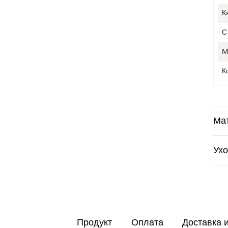
К
С
M
К
Ма
Ух
Продукт
Оплата
Доставка 