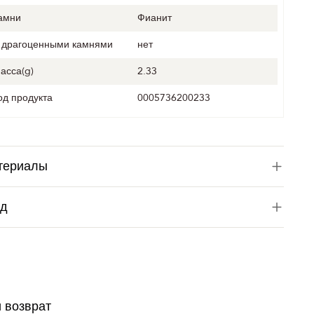
амни
Фианит
 драгоценными камнями
нет
асса(g)
2.33
од продукта
0005736200233
териалы
од
и возврат