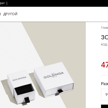
врат
Ы
ДРУГОЙ
Глав
З
КОД:
4
Раз