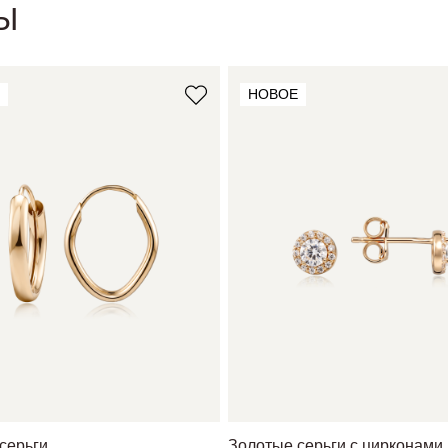
Ы
НОВОЕ
серьги
Золотые серьги с цирконами