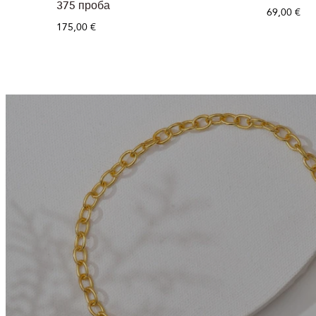
375 проба
69,00 €
175,00 €