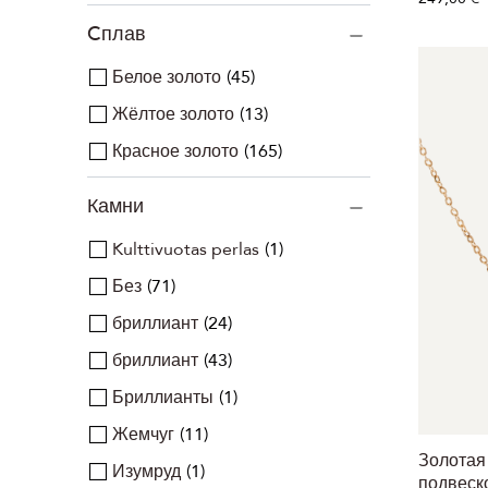
Cплав
Белое золото
45
Жёлтое золото
13
Красное золото
165
Камни
Kulttivuotas perlas
1
Без
71
бриллиант
24
бриллиант
43
Бриллианты
1
Жемчуг
11
Золотая
Изумруд
1
подвеск