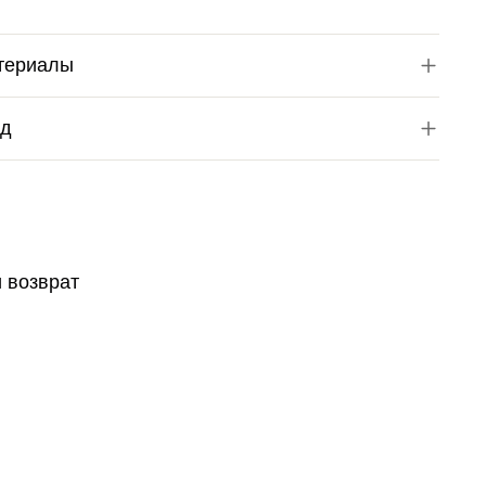
териалы
од
и возврат