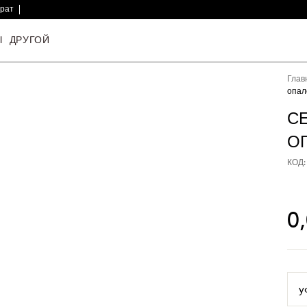
врат
Ы
ДРУГОЙ
Глав
опал
С
О
КОД:
0