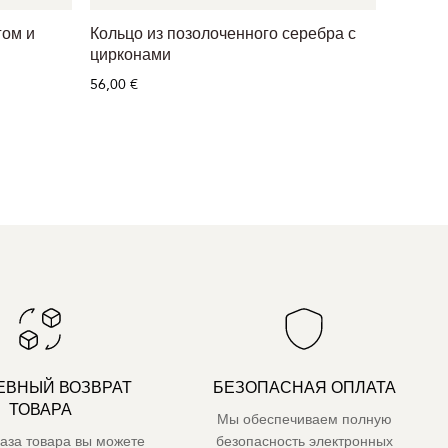
гом и
Кольцо из позолоченного серебра с
Позоло
цирконами
циркон
56,00 €
24,00 €
ЕВНЫЙ ВОЗВРАТ
БЕЗОПАСНАЯ ОПЛАТА
ТОВАРА
Мы обеспечиваем полную
каза товара вы можете
безопасность электронных