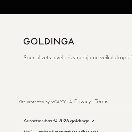
Specializēts juvelierizstrādājumu veikals kopš
Privacy
Terms
Site protected by reCAPTCHA.
-
Autortiesības © 2026 goldinga.lv
*IMC = ieteicamā mazumtirdzniecības cena