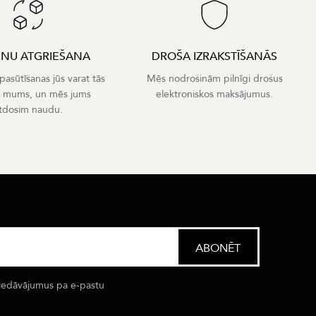
ENU ATGRIEŠANA
DROŠA IZRAKSTĪŠANĀS
asūtīšanas jūs varat tās
Mēs nodrošinām pilnīgi drošus
t mums, un mēs jums
elektroniskos maksājumus.
tdosim naudu.
iedāvājumus pa e-pastu