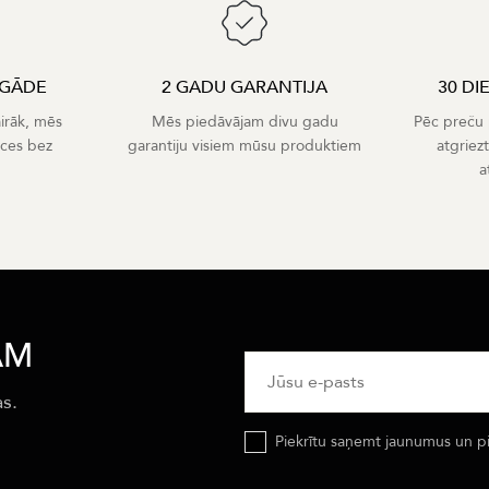
EGĀDE
2 GADU GARANTIJA
30 DI
airāk, mēs
Mēs piedāvājam divu gadu
Pēc preču p
eces bez
garantiju visiem mūsu produktiem
atgriez
a
AM
as.
Piekrītu saņemt jaunumus un p