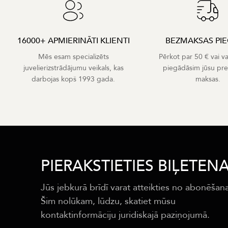
16000+ APMIERINĀTI KLIENTI
BEZMAKSAS PI
Mēs esam specializēts
Pērkot par 50 € vai v
juvelierizstrādājumu veikals, kas
piegādāsim jūsu pr
darbojas kopš 1993 gada.
maksas.
PIERAKSTIETIES BIĻETEN
Jūs jebkurā brīdī varat atteikties no abonēšan
Šim nolūkam, lūdzu, skatiet mūsu
kontaktinformāciju juridiskajā paziņojumā.