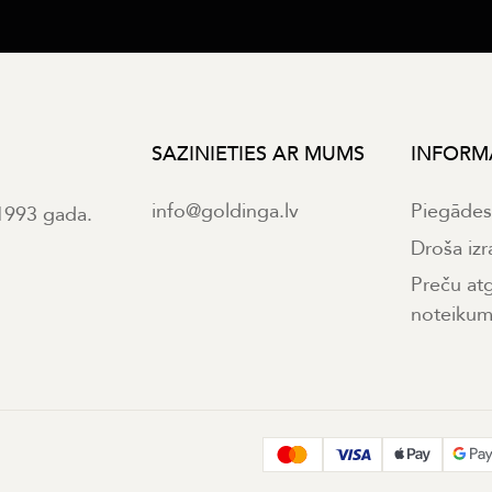
SAZINIETIES AR MUMS
INFORM
info@goldinga.lv
Piegāde
 1993 gada.
Droša izr
Preču at
noteikum