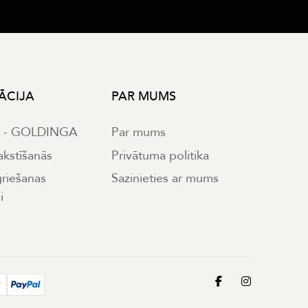
ĀCIJA
PAR MUMS
s - GOLDINGA
Par mums
akstīšanās
Privātuma politika
griešanas
Sazinieties ar mums
i