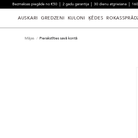
Bezmaksas piegāde no €50
2 gadu garantija
30 dienu atgriešana
160
AUSKARI
GREDZENI
KULONI
ĶĒDES
ROKASSPRĀD
Mājas
Pierakstīties savā kontā