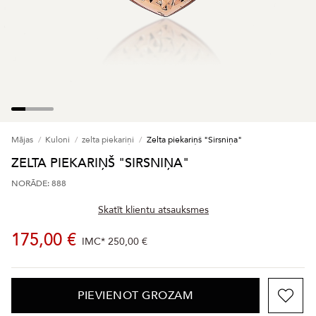
Mājas
Kuloni
zelta piekariņi
Zelta piekariņš "Sirsniņa"
ZELTA PIEKARIŅŠ "SIRSNIŅA"
NORĀDE: 888
Skatīt klientu atsauksmes
175,00 €
IMC*
250,00 €
PIEVIENOT GROZAM