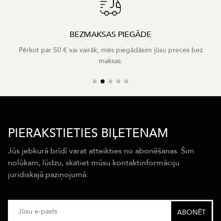
BEZMAKSAS PIEGĀDE
Pērkot par 50 € vai vairāk, mēs piegādāsim jūsu preces bez
maksas.
PIERAKSTIETIES BIĻETENAM
Jūs jebkurā brīdī varat atteikties no abonēšanas. Šim
nolūkam, lūdzu, skatiet mūsu kontaktinformāciju
juridiskajā paziņojumā.