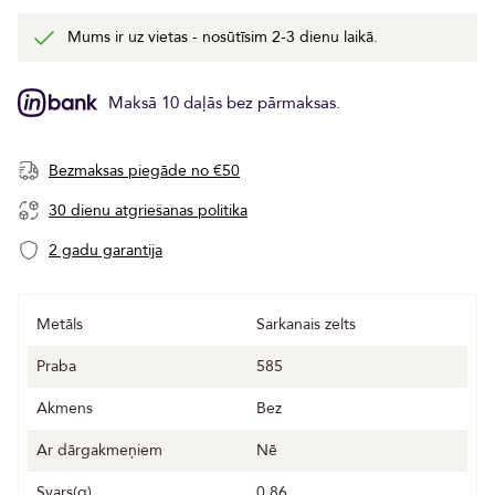
Mums ir uz vietas - nosūtīsim 2-3 dienu laikā.
Maksā 10 daļās bez pārmaksas.
Bezmaksas piegāde no €50
30 dienu atgriešanas politika
2 gadu garantija
Metāls
Sarkanais zelts
Praba
585
Akmens
Bez
Ar dārgakmeņiem
Nē
Svars(g)
0.86