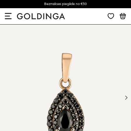
Bezmaksas piegāde no €50