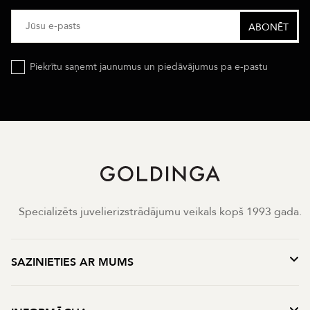
Piekrītu saņemt jaunumus un piedāvājumus pa e-pastu
Specializēts juvelierizstrādājumu veikals kopš 1993 gada.
SAZINIETIES AR MUMS