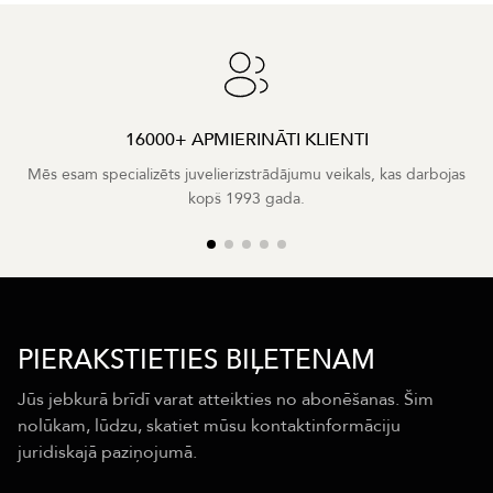
16000+ APMIERINĀTI KLIENTI
Mēs esam specializēts juvelierizstrādājumu veikals, kas darbojas
kopš 1993 gada.
PIERAKSTIETIES BIĻETENAM
Jūs jebkurā brīdī varat atteikties no abonēšanas. Šim
nolūkam, lūdzu, skatiet mūsu kontaktinformāciju
juridiskajā paziņojumā.