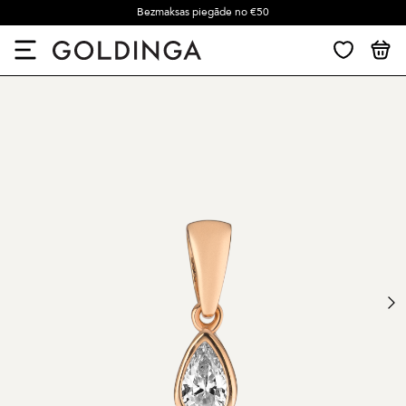
Bezmaksas piegāde no €50