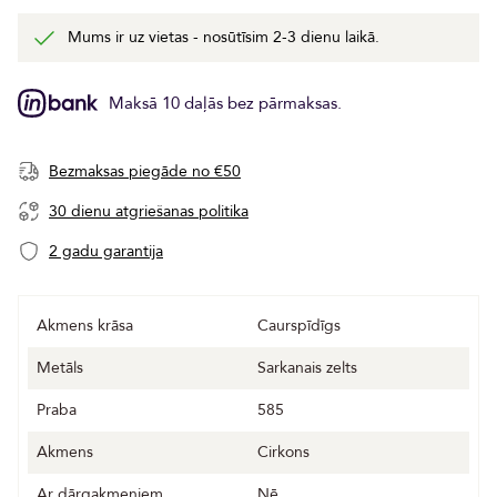
Mums ir uz vietas - nosūtīsim 2-3 dienu laikā.
Maksā 10 daļās bez pārmaksas.
Bezmaksas piegāde no €50
30 dienu atgriešanas politika
2 gadu garantija
Akmens krāsa
Caurspīdīgs
Metāls
Sarkanais zelts
Praba
585
Akmens
Cirkons
Ar dārgakmeņiem
Nē