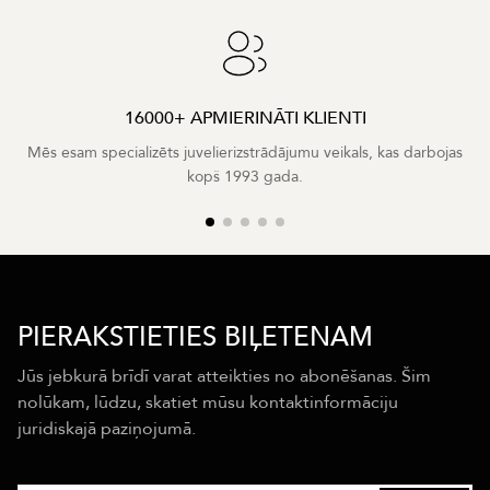
16000+ APMIERINĀTI KLIENTI
Mēs esam specializēts juvelierizstrādājumu veikals, kas darbojas
kopš 1993 gada.
PIERAKSTIETIES BIĻETENAM
Jūs jebkurā brīdī varat atteikties no abonēšanas. Šim
nolūkam, lūdzu, skatiet mūsu kontaktinformāciju
juridiskajā paziņojumā.