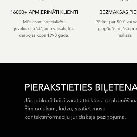
16000+ APMIERINĀTI KLIENTI
BEZMAKSAS PI
Mēs esam specializēts
Pērkot par 50 € vai v
juvelierizstrādājumu veikals, kas
piegādāsim jūsu pr
darbojas kopš 1993 gada.
maksas.
PIERAKSTIETIES BIĻETEN
Jūs jebkurā brīdī varat atteikties no abonēšan
Šim nolūkam, lūdzu, skatiet mūsu
kontaktinformāciju juridiskajā paziņojumā.