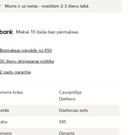
Mums ir uz vietas - nosūtīsim 2-3 dienu laikā.
Maksā 10 daļās bez pārmaksas.
Bezmaksas piegāde no €50
30 dienu atgriešanas politika
2 gadu garantija
kmens krāsa
Caurspīdīgs
Dzeltens
etāls
Dzeltenais zelts
raba
585
kmens
Dimants