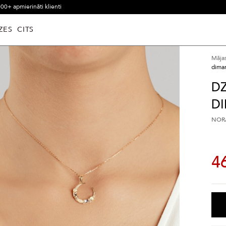
00+ apmierināti klienti
ZES
CITS
Māja
dima
DZ
DI
NORĀ
4