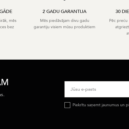
EGĀDE
2 GADU GARANTIJA
30 DI
airāk, mēs
Mēs piedāvājam divu gadu
Pēc preču p
eces bez
garantiju visiem mūsu produktiem
atgriez
a
AM
as.
Piekrītu saņemt jaunumus un p