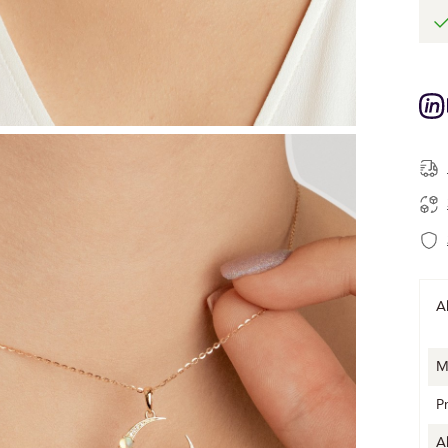
A
M
P
A