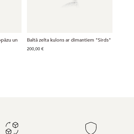
opāzu un
Baltā zelta kulons ar dimantiem "Sirds"
Zelta p
dimant
200,00 €
358,00 