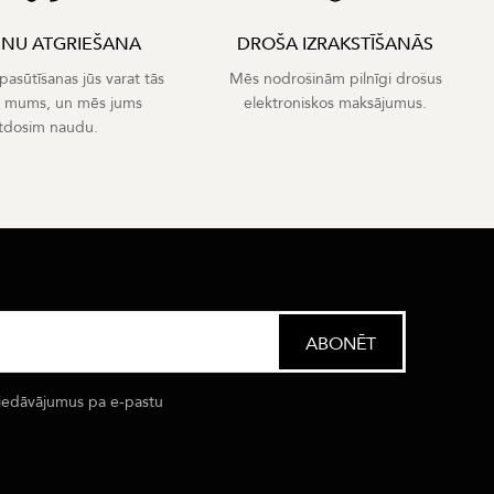
ENU ATGRIEŠANA
DROŠA IZRAKSTĪŠANĀS
asūtīšanas jūs varat tās
Mēs nodrošinām pilnīgi drošus
t mums, un mēs jums
elektroniskos maksājumus.
tdosim naudu.
iedāvājumus pa e-pastu