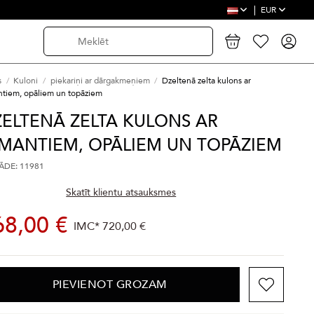
EUR
s
Kuloni
piekariņi ar dārgakmeņiem
Dzeltenā zelta kulons ar
ntiem, opāliem un topāziem
ELTENĀ ZELTA KULONS AR
MANTIEM, OPĀLIEM UN TOPĀZIEM
DE: 11981
Skatīt klientu atsauksmes
68,00 €
IMC*
720,00 €
PIEVIENOT GROZAM