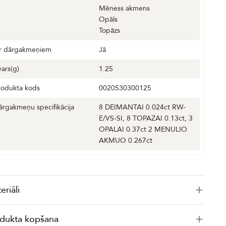
Mēness akmens
Opāls
Topāzs
r dārgakmeņiem
Jā
vars(g)
1.25
rodukta kods
0020530300125
ārgakmeņu specifikācija
8 DEIMANTAI 0.024ct RW-
E/VS-SI, 8 TOPAZAI 0.13ct, 3
OPALAI 0.37ct 2 MENULIO
AKMUO 0.267ct
eriāli
dukta kopšana