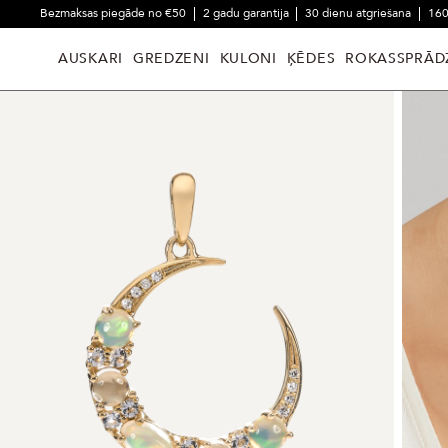
Bezmaksas piegāde no €50
2 gadu garantija
30 dienu atgriešana
160
AUSKARI
GREDZENI
KULONI
ĶĒDES
ROKASSPRĀD