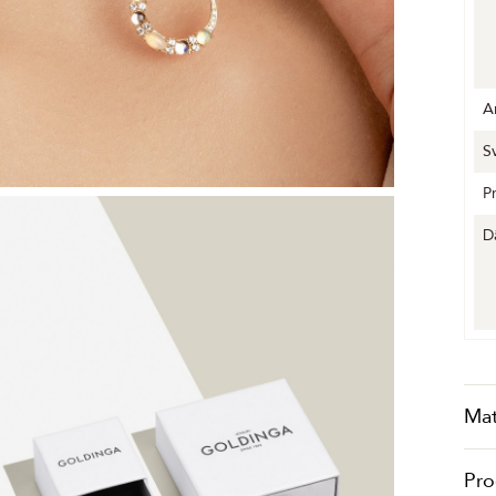
A
S
P
D
Mat
Pro