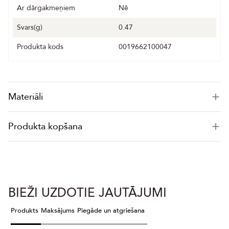
Ar dārgakmeņiem
Nē
Svars(g)
0.47
Produkta kods
0019662100047
Materiāli
Produkta kopšana
BIEŽI UZDOTIE JAUTĀJUMI
Produkts
Maksājums
Piegāde un atgriešana