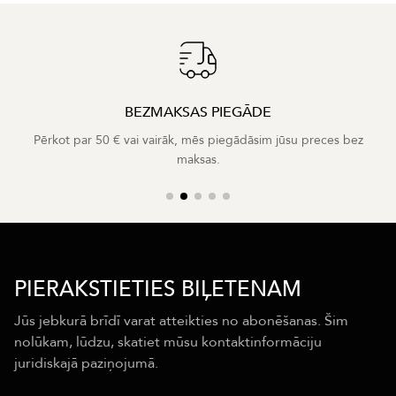
BEZMAKSAS PIEGĀDE
Pērkot par 50 € vai vairāk, mēs piegādāsim jūsu preces bez
maksas.
PIERAKSTIETIES BIĻETENAM
Jūs jebkurā brīdī varat atteikties no abonēšanas. Šim
nolūkam, lūdzu, skatiet mūsu kontaktinformāciju
juridiskajā paziņojumā.