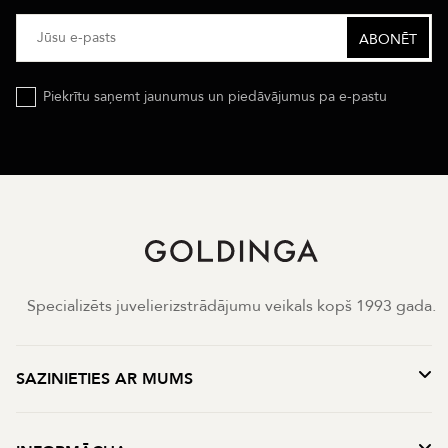
Piekrītu saņemt jaunumus un piedāvājumus pa e-pastu
Specializēts juvelierizstrādājumu veikals kopš 1993 gada.
SAZINIETIES AR MUMS