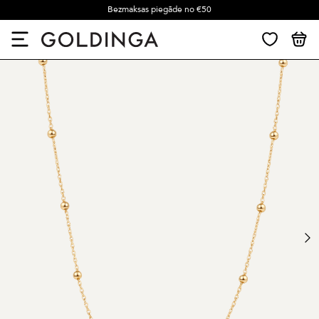
Bezmaksas piegāde no €50