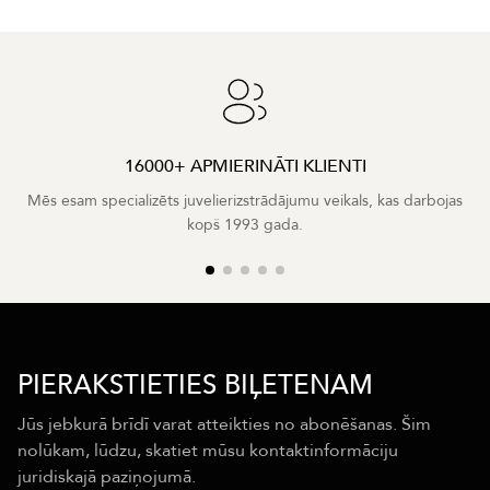
16000+ APMIERINĀTI KLIENTI
Mēs esam specializēts juvelierizstrādājumu veikals, kas darbojas
kopš 1993 gada.
PIERAKSTIETIES BIĻETENAM
Jūs jebkurā brīdī varat atteikties no abonēšanas. Šim
nolūkam, lūdzu, skatiet mūsu kontaktinformāciju
juridiskajā paziņojumā.