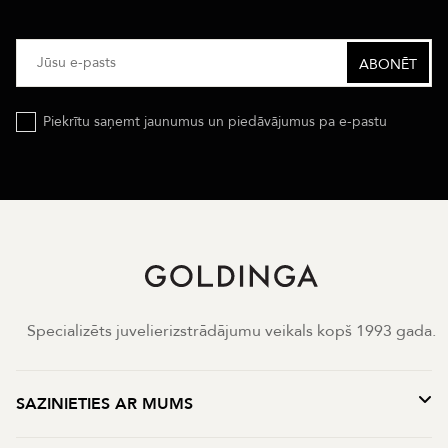
Piekrītu saņemt jaunumus un piedāvājumus pa e-pastu
Specializēts juvelierizstrādājumu veikals kopš 1993 gada.
SAZINIETIES AR MUMS