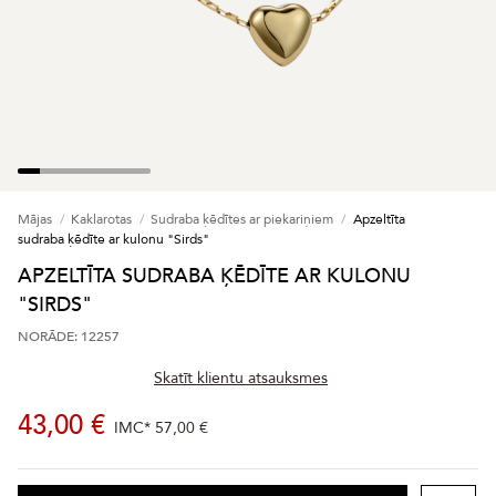
Mājas
Kaklarotas
Sudraba ķēdītes ar piekariņiem
Apzeltīta
sudraba ķēdīte ar kulonu "Sirds"
APZELTĪTA SUDRABA ĶĒDĪTE AR KULONU
"SIRDS"
NORĀDE: 12257
Skatīt klientu atsauksmes
43,00 €
IMC*
57,00 €