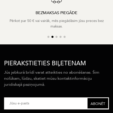
BEZMAKSAS PIEGĀDE
Pērkot par 50 € vai vairāk, mēs piegādāsim jūsu preces bez
maksas.
PIERAKSTIETIES BIĻETENAM
Jūs jebkurā brīdī varat atteikties no abonēšanas. Šim
nolūkam, lūdzu, skatiet mūsu kontaktinformāciju
juridiskajā paziņojumā.