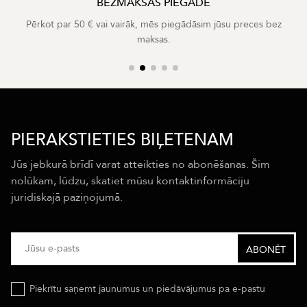
BEZMAKSAS PIEGĀDE
Pērkot par 50 € vai vairāk, mēs piegādāsim jūsu preces bez
maksas.
PIERAKSTIETIES BIĻETENAM
Jūs jebkurā brīdī varat atteikties no abonēšanas. Šim
nolūkam, lūdzu, skatiet mūsu kontaktinformāciju
juridiskajā paziņojumā.
Piekrītu saņemt jaunumus un piedāvājumus pa e-pastu