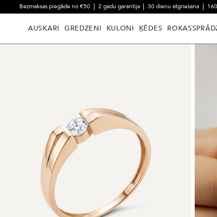
Bezmaksas piegāde no €50
2 gadu garantija
30 dienu atgriešana
160
AUSKARI
GREDZENI
KULONI
ĶĒDES
ROKASSPRĀD