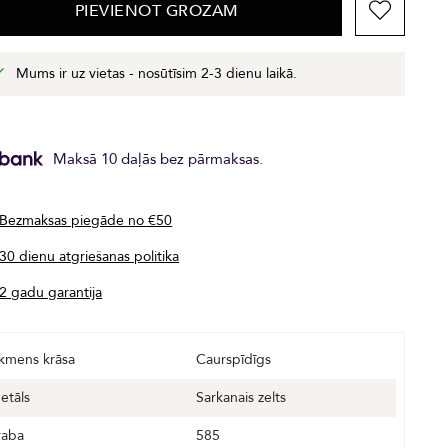
PIEVIENOT GROZAM
Mums ir uz vietas - nosūtīsim 2-3 dienu laikā.
Maksā 10 daļās bez pārmaksas.
Bezmaksas piegāde no €50
30 dienu atgriešanas politika
2 gadu garantija
kmens krāsa
Caurspīdīgs
etāls
Sarkanais zelts
raba
585