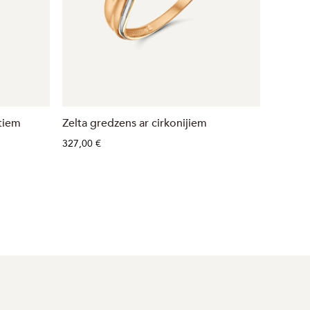
ntiem
Zelta gredzens ar cirkonijiem
Zelta g
327,00 €
514,00 