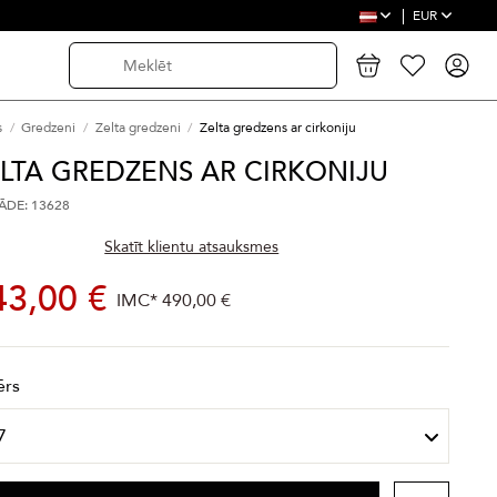
EUR
s
Gredzeni
Zelta gredzeni
Zelta gredzens ar cirkoniju
LTA GREDZENS AR CIRKONIJU
DE: 13628
Skatīt klientu atsauksmes
43,00 €
IMC*
490,00 €
ērs