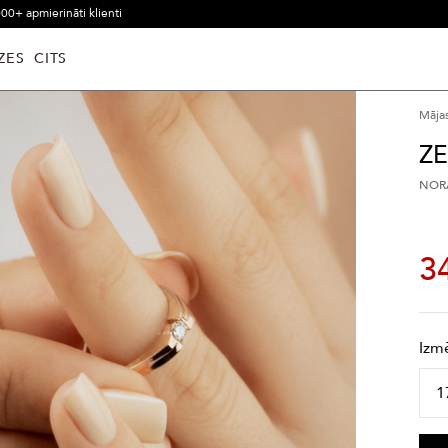
00+ apmierināti klienti
ZES
CITS
Māja
ZE
NORĀ
3
Izm