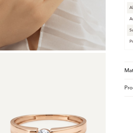
A
A
S
P
Mat
Pro