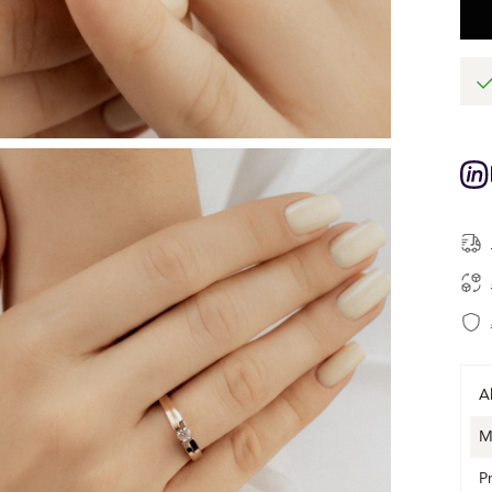
A
M
P