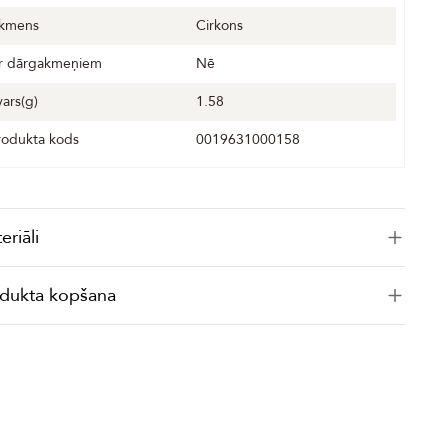
kmens
Cirkons
r dārgakmeņiem
Nē
vars(g)
1.58
rodukta kods
0019631000158
eriāli
dukta kopšana