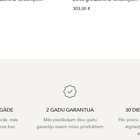
303,00 €
EGĀDE
2 GADU GARANTIJA
30 DI
airāk, mēs
Mēs piedāvājam divu gadu
Pēc preču p
eces bez
garantiju visiem mūsu produktiem
atgriez
a