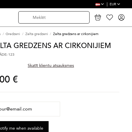
EUR
s
Gredzeni
Zelta gredzeni
Zelta gredzens ar cirkonijiem
LTA GREDZENS AR CIRKONIJIEM
DE: 123
Skatīt klientu atsauksmes
,00 €