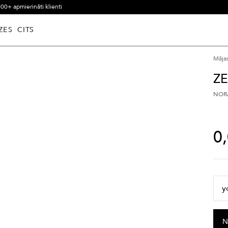
00+ apmierināti klienti
ZES
CITS
Māja
ZE
NORĀ
0