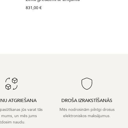
831,00 €
1 178,0
ENU ATGRIEŠANA
DROŠA IZRAKSTĪŠANĀS
asūtīšanas jūs varat tās
Mēs nodrošinām pilnīgi drošus
t mums, un mēs jums
elektroniskos maksājumus.
tdosim naudu.