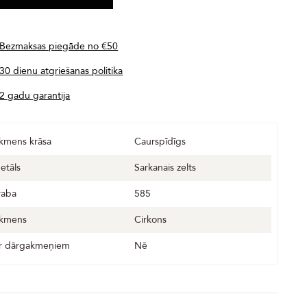
Bezmaksas piegāde no €50
30 dienu atgriešanas politika
2 gadu garantija
kmens krāsa
Caurspīdīgs
etāls
Sarkanais zelts
raba
585
kmens
Cirkons
r dārgakmeņiem
Nē