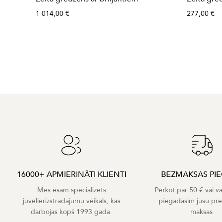
1 014,00 €
277,00 €
16000+ APMIERINĀTI KLIENTI
BEZMAKSAS PI
Mēs esam specializēts
Pērkot par 50 € vai v
juvelierizstrādājumu veikals, kas
piegādāsim jūsu pr
darbojas kopš 1993 gada.
maksas.