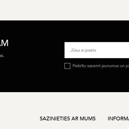
AM
as.
Piekrītu saņemt jaunumus un p
SAZINIETIES AR MUMS
INFORM