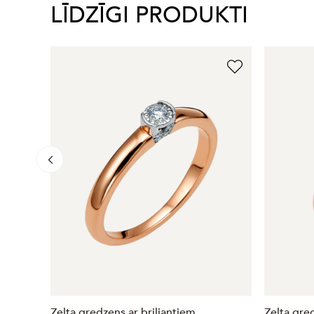
LĪDZĪGI PRODUKTI
Zelta gredzens ar briljantiem
Zelta gre