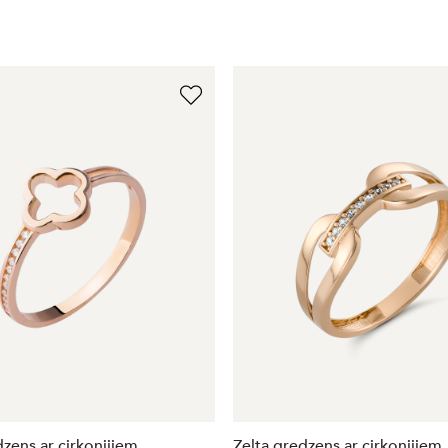
dzens ar cirkonijiem
Zelta gredzens ar cirkonijiem