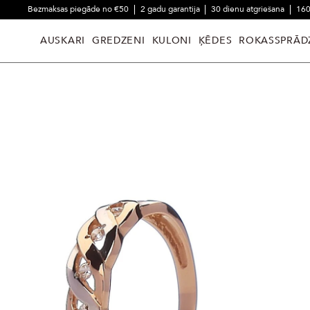
Bezmaksas piegāde no €50
2 gadu garantija
30 dienu atgriešana
160
AUSKARI
GREDZENI
KULONI
ĶĒDES
ROKASSPRĀD