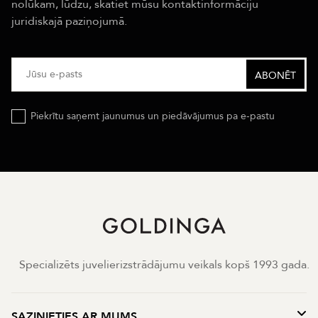
nolūkam, lūdzu, skatiet mūsu kontaktinformāciju
juridiskajā paziņojumā.
Piekrītu saņemt jaunumus un piedāvājumus pa e-pastu
Specializēts juvelierizstrādājumu veikals kopš 1993 gada.
SAZINIETIES AR MUMS