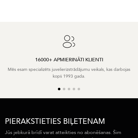
16000+ APMIERINĀTI KLIENTI
Mēs esam specializēts juvelierizstrādājumu veikals, kas darbojas
kopš 1993 gada.
PIERAKSTIETIES BIĻETENAM
Jūs jebkurā brīdī varat atteikties no abonēšanas. Šim