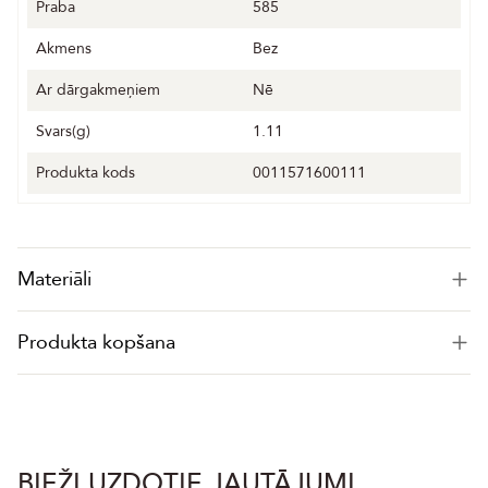
Praba
585
Akmens
Bez
Ar dārgakmeņiem
Nē
Svars(g)
1.11
Produkta kods
0011571600111
Materiāli
Produkta kopšana
BIEŽI UZDOTIE JAUTĀJUMI