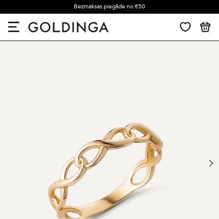
Bezmaksas piegāde no €50