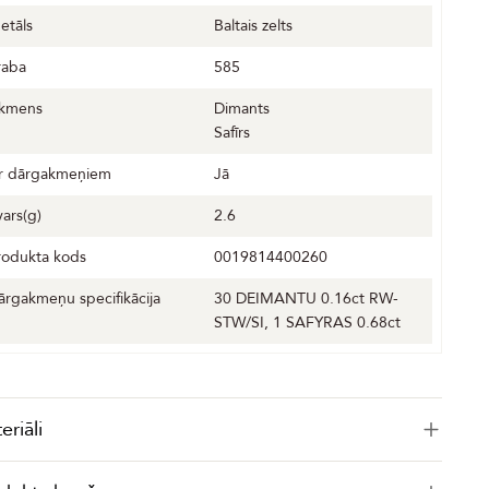
etāls
Baltais zelts
raba
585
kmens
Dimants
Safīrs
r dārgakmeņiem
Jā
vars(g)
2.6
rodukta kods
0019814400260
ārgakmeņu specifikācija
30 DEIMANTU 0.16ct RW-
STW/SI, 1 SAFYRAS 0.68ct
eriāli