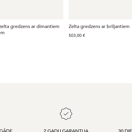
zelta gredzens ar dimantiem
Zelta gredzens ar briljantiem
em
503,00 €
EGĀDE
2 GADU GARANTIJA
30 DI