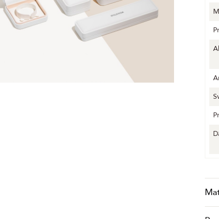
M
P
A
A
S
P
D
Mat