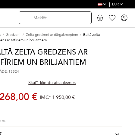
EUR
s
Gredzeni
Zelta gredzeni ar dārgakmeņiem
Baltā zelta
ens ar safīriem un briljantiem
LTĀ ZELTA GREDZENS AR
FĪRIEM UN BRILJANTIEM
DE: 13524
Skatīt klientu atsauksmes
 268,00 €
IMC*
1 950,00 €
ērs