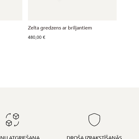
Zelta gredzens ar briljantiem
Zelta g
480,00 €
801,00 
ENU ATGRIEŠANA
DROŠA IZRAKSTĪŠANĀS