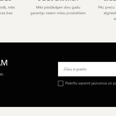
airāk, mēs
Mēs piedāvājam divu gadu
Pēc preču p
eces bez
garantiju visiem mūsu produktiem
atgriez
a
AM
as.
Piekrītu saņemt jaunumus un p