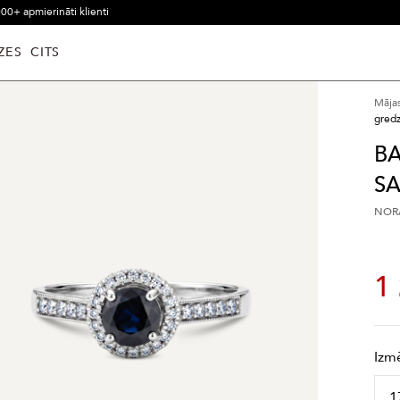
00+ apmierināti klienti
ZES
CITS
Māja
gredz
BA
SA
NORĀ
1
Izm