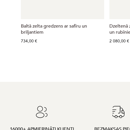
Baltā zelta gredzens ar safīru un
Dzeltenā 
briljantiem
un rubīni
734,00 €
2 080,00 €
16000+ APMIERINĀTI KLIENTI
BEZMAKSAS PI