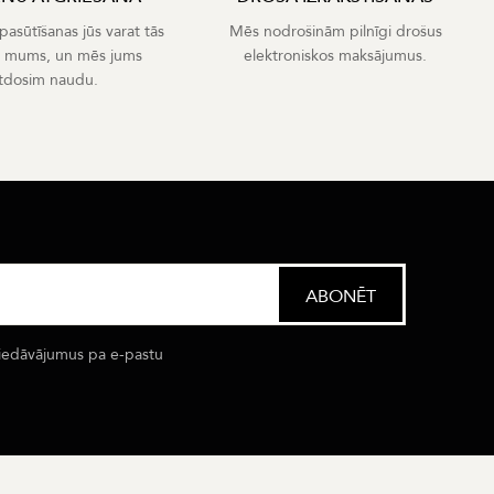
asūtīšanas jūs varat tās
Mēs nodrošinām pilnīgi drošus
t mums, un mēs jums
elektroniskos maksājumus.
tdosim naudu.
iedāvājumus pa e-pastu