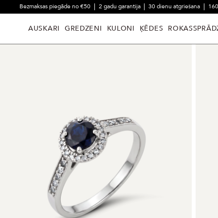
Bezmaksas piegāde no €50
2 gadu garantija
30 dienu atgriešana
160
AUSKARI
GREDZENI
KULONI
ĶĒDES
ROKASSPRĀD