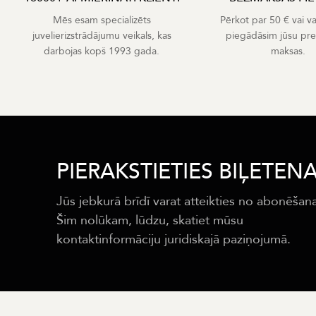
Mēs esam specializēts
Pērkot par 50 € vai v
juvelierizstrādājumu veikals, kas
piegādāsim jūsu pr
darbojas kopš 1993 gada.
maksas.
PIERAKSTIETIES BIĻETEN
Jūs jebkurā brīdī varat atteikties no abonēšan
Šim nolūkam, lūdzu, skatiet mūsu
kontaktinformāciju juridiskajā paziņojumā.