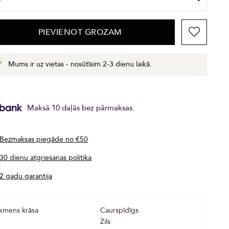
PIEVIENOT GROZAM
Mums ir uz vietas - nosūtīsim 2-3 dienu laikā.
Maksā 10 daļās bez pārmaksas.
Bezmaksas piegāde no €50
30 dienu atgriešanas politika
2 gadu garantija
kmens krāsa
Caurspīdīgs
Zils