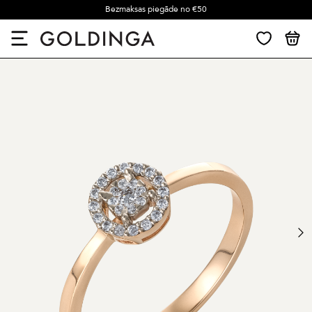
Bezmaksas piegāde no €50