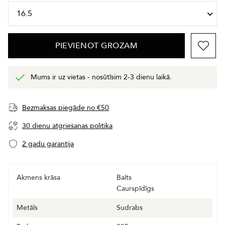
PIEVIENOT GROZAM
Mums ir uz vietas - nosūtīsim 2-3 dienu laikā.
Bezmaksas piegāde no €50
30 dienu atgriešanas politika
2 gadu garantija
Akmens krāsa
Balts
Caurspīdīgs
Metāls
Sudrabs