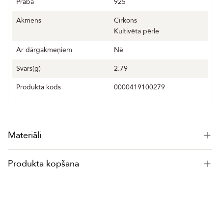
Praba
925
Akmens
Cirkons
Kultivēta pērle
Ar dārgakmeņiem
Nē
Svars(g)
2.79
Produkta kods
0000419100279
Materiāli
Produkta kopšana