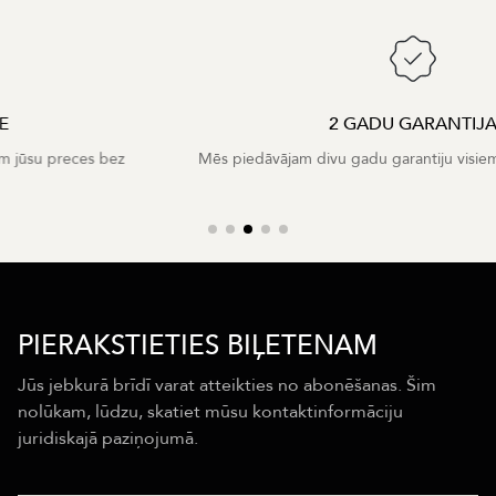
2 GADU GARANTIJA
Mēs piedāvājam divu gadu garantiju visiem mūsu produktiem
PIERAKSTIETIES BIĻETENAM
Jūs jebkurā brīdī varat atteikties no abonēšanas. Šim
nolūkam, lūdzu, skatiet mūsu kontaktinformāciju
juridiskajā paziņojumā.