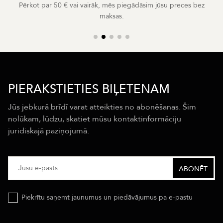
Pērkot par 50 € vai vairāk, mēs piegādāsim jūsu preces bez
maksas.
PIERAKSTIETIES BIĻETENAM
Jūs jebkurā brīdī varat atteikties no abonēšanas. Šim
nolūkam, lūdzu, skatiet mūsu kontaktinformāciju
juridiskajā paziņojumā.
Piekrītu saņemt jaunumus un piedāvājumus pa e-pastu