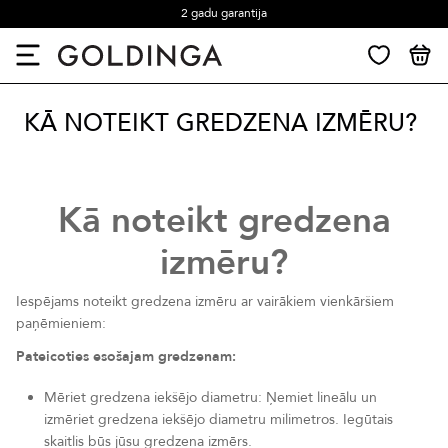
2 gadu garantija
KĀ NOTEIKT GREDZENA IZMĒRU?
Kā noteikt gredzena
izmēru?
Iespējams noteikt gredzena izmēru ar vairākiem vienkāršiem
paņēmieniem:
Pateicoties esošajam gredzenam:
Mēriet gredzena iekšējo diametru: Ņemiet lineālu un
izmēriet gredzena iekšējo diametru milimetros. Iegūtais
skaitlis būs jūsu gredzena izmērs.