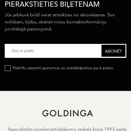
PIERAKSTIETIES BIĻETENAM
Jūs jebkurā brīdī varat atteikties no abonēšanas. Šim
nolūkam, lūdzu, skatiet mūsu kontaktinformāciju
juridiskajā paziņojumā.
Piekrītu saņemt jaunumus un piedāvājumus pa e-pastu
Specializēts juvelierizstrādājumu veikals kopš 1993 gada.