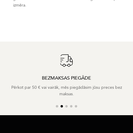
izmēra.
BEZMAKSAS PIEGĀDE
Pērkot par 50 € vai vairāk, mēs piegādāsim jūsu preces bez
maksas.