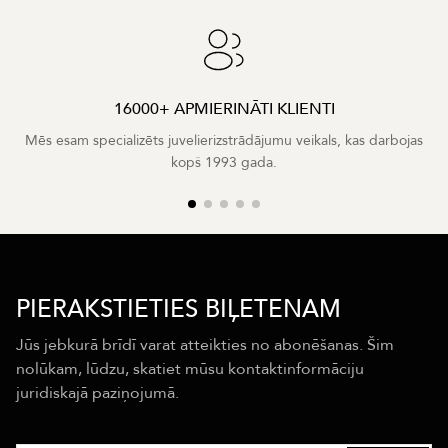
16000+ APMIERINĀTI KLIENTI
Mēs esam specializēts juvelierizstrādājumu veikals, kas darbojas
kopš 1993 gada.
PIERAKSTIETIES BIĻETENAM
Jūs jebkurā brīdī varat atteikties no abonēšanas. Šim
nolūkam, lūdzu, skatiet mūsu kontaktinformāciju
juridiskajā paziņojumā.