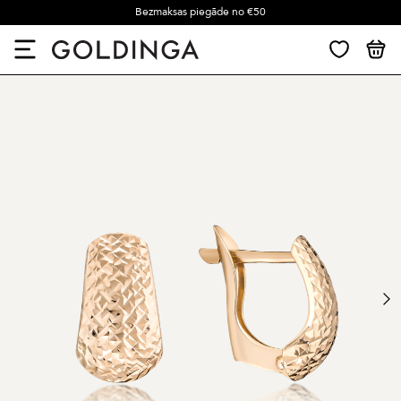
Bezmaksas piegāde no €50