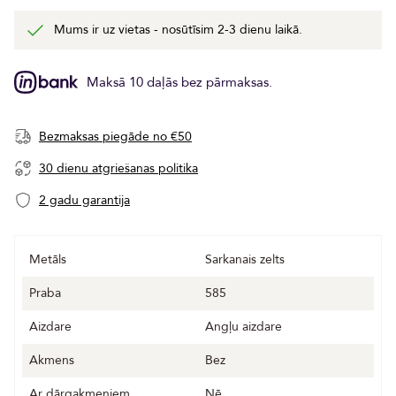
Mums ir uz vietas - nosūtīsim 2-3 dienu laikā.
Maksā 10 daļās bez pārmaksas.
Bezmaksas piegāde no €50
30 dienu atgriešanas politika
2 gadu garantija
Metāls
Sarkanais zelts
Praba
585
Aizdare
Angļu aizdare
Akmens
Bez
Ar dārgakmeņiem
Nē