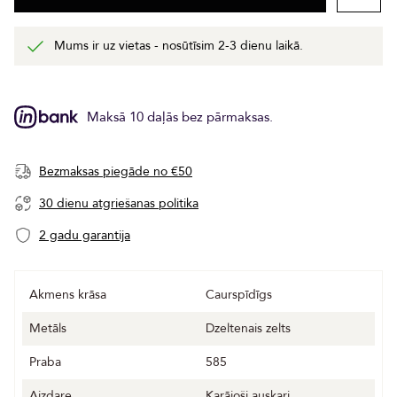
Mums ir uz vietas - nosūtīsim 2-3 dienu laikā.
Maksā 10 daļās bez pārmaksas.
Bezmaksas piegāde no €50
30 dienu atgriešanas politika
2 gadu garantija
Akmens krāsa
Caurspīdīgs
Metāls
Dzeltenais zelts
Praba
585
Aizdare
Karājoši auskari