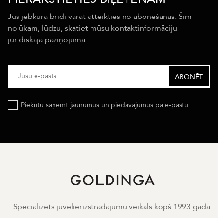
Jūs jebkurā brīdī varat atteikties no abonēšanas. Šim
nolūkam, lūdzu, skatiet mūsu kontaktinformāciju
juridiskajā paziņojumā.
Piekrītu saņemt jaunumus un piedāvājumus pa e-pastu
Specializēts juvelierizstrādājumu veikals kopš 1993 gada.