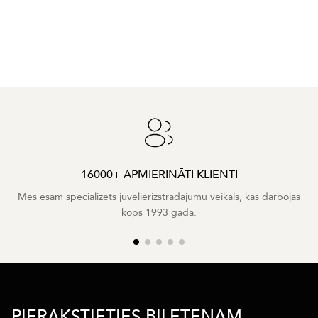
16000+ APMIERINĀTI KLIENTI
Mēs esam specializēts juvelierizstrādājumu veikals, kas darbojas
kopš 1993 gada.
PIERAKSTIETIES BIĻETENAM