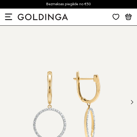
Bezmaksas piegāde no €50