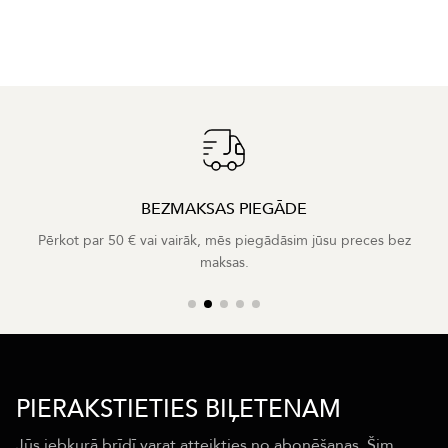
BEZMAKSAS PIEGĀDE
Pērkot par 50 € vai vairāk, mēs piegādāsim jūsu preces bez
maksas.
PIERAKSTIETIES BIĻETENAM
Jūs jebkurā brīdī varat atteikties no abonēšanas. Šim