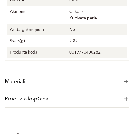
Aizdare
Otrs
Akmens
Cirkons
Kultivēta pērle
Ar dārgakmeņiem
Nē
Svars(g)
2.82
Produkta kods
0019770400282
Materiāli
Produkta kopšana