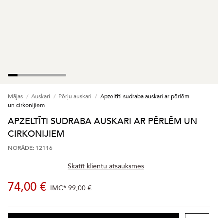
Mājas
Auskari
Pērļu auskari
Apzeltīti sudraba auskari ar pērlēm
un cirkonijiem
APZELTĪTI SUDRABA AUSKARI AR PĒRLĒM UN
CIRKONIJIEM
NORĀDE: 12116
Skatīt klientu atsauksmes
74,00 €
IMC*
99,00 €