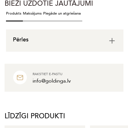
BIEŽI UZDOTIE JAUTĀJUMI
Produkts
Maksājums
Piegāde un atgriešana
Pērles
RAKSTIET E-PASTU
info@goldinga.lv
LĪDZĪGI PRODUKTI