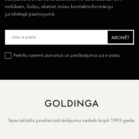
nolūkam, lūdzu, skatiet mūsu kontaktinformāciju
juridiskajā paziņojumā.
Piekrītu saņemt jaunumus un piedāvājumus pa e-pastu
Specializēts juvelierizstrādājumu veikals kopš 1993 gada.