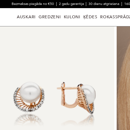
Bezmaksas piegāde no €50
2 gadu garantija
30 dienu atgriešana
160
AUSKARI
GREDZENI
KULONI
ĶĒDES
ROKASSPRĀD