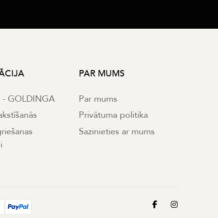
ĀCIJA
PAR MUMS
s - GOLDINGA
Par mums
akstīšanās
Privātuma politika
griešanas
Sazinieties ar mums
i