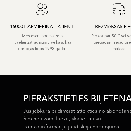
16000+ APMIERINĀTI KLIENTI
BEZMAKSAS PI
Mēs esam specializēts
Pērkot par 50 € vai v
juvelierizstrādājumu veikals, kas
piegādāsim jūsu pr
darbojas kopš 1993 gada.
maksas.
PIERAKSTIETIES BIĻETEN
Jūs jebkurā brīdī varat atteikties no abonēšan
Šim nolūkam, lūdzu, skatiet mūsu
kontaktinformāciju juridiskajā paziņojumā.