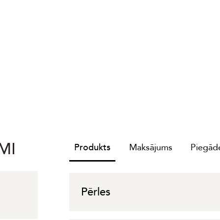
MI
Produkts
Maksājums
Piegāde
Pērles