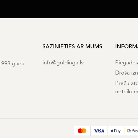
SAZINIETIES AR MUMS
INFORM
info@goldinga.lv
Piegāde
 1993 gada.
Droša izr
Preču at
noteikum