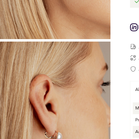
A
M
P
A