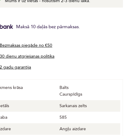
Mums ir uz vietas - nosūtīsim 2-3 dienu laikā.
Maksā 10 daļās bez pārmaksas.
Bezmaksas piegāde no €50
30 dienu atgriešanas politika
2 gadu garantija
kmens krāsa
Balts
Caurspīdīgs
etāls
Sarkanais zelts
raba
585
izdare
Angļu aizdare