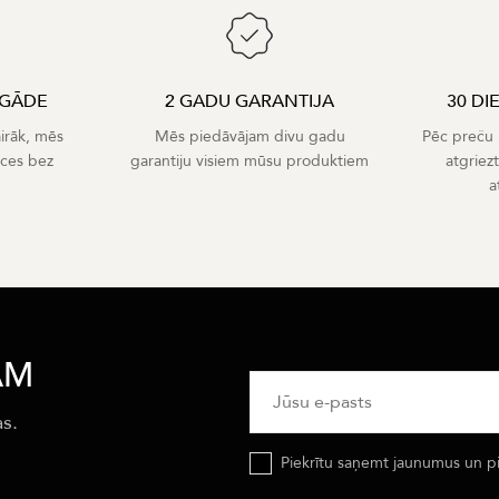
EGĀDE
2 GADU GARANTIJA
30 DI
airāk, mēs
Mēs piedāvājam divu gadu
Pēc preču p
eces bez
garantiju visiem mūsu produktiem
atgriez
a
AM
as.
Piekrītu saņemt jaunumus un p