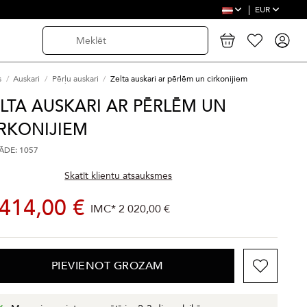
EUR
s
Auskari
Pērļu auskari
Zelta auskari ar pērlēm un cirkonijiem
LTA AUSKARI AR PĒRLĒM UN
RKONIJIEM
DE: 1057
Skatīt klientu atsauksmes
 414,00 €
IMC*
2 020,00 €
PIEVIENOT GROZAM