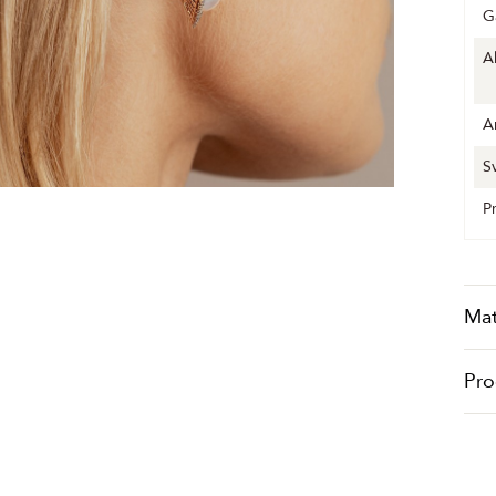
G
A
A
S
P
Mat
Pro