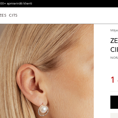
00+ apmierināti klienti
ZES
CITS
Māja
ZE
CI
NORĀ
1