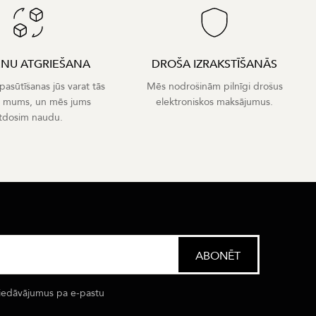
ENU ATGRIEŠANA
DROŠA IZRAKSTĪŠANĀS
asūtīšanas jūs varat tās
Mēs nodrošinām pilnīgi drošus
t mums, un mēs jums
elektroniskos maksājumus.
tdosim naudu.
iedāvājumus pa e-pastu