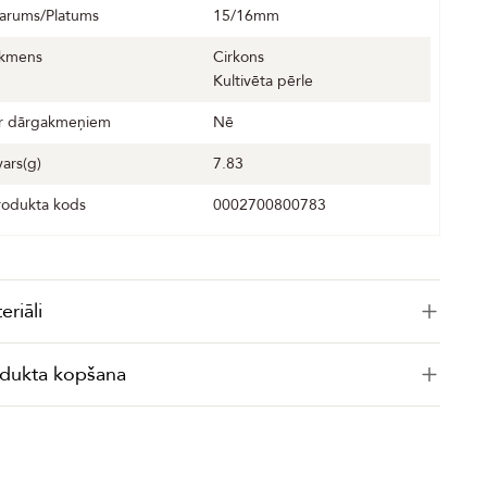
arums/Platums
15/16mm
kmens
Cirkons
Kultivēta pērle
r dārgakmeņiem
Nē
vars(g)
7.83
rodukta kods
0002700800783
eriāli
dukta kopšana