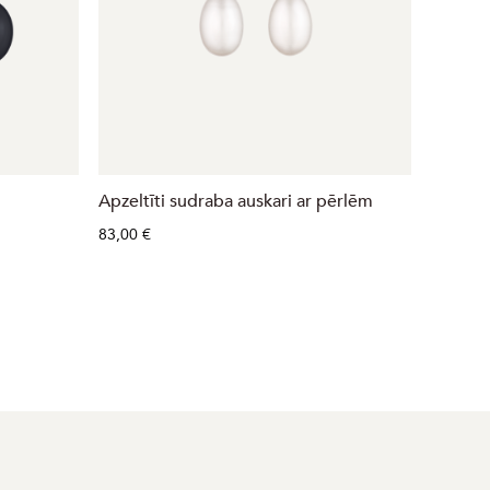
Apzeltīti sudraba auskari ar pērlēm
Sudraba
cirkoni
83,00 €
67,00 €