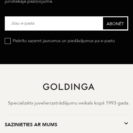
juridiskajā paziņojumā.
Piekrītu saņemt jaunumus un piedāvājumus pa e-pastu
Specializēts juvelierizstrādājumu veikals kopš 1993 gada.
SAZINIETIES AR MUMS