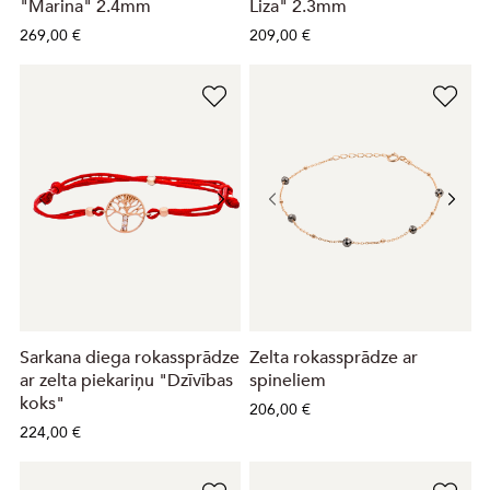
"Marina" 2.4mm
Liza" 2.3mm
269,00 €
209,00 €
Sarkana diega rokassprādze
Zelta rokassprādze ar
ar zelta piekariņu "Dzīvības
spineliem
koks"
206,00 €
224,00 €