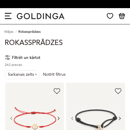
30 dienu atgriešana
Mājas
Rokassprādzes
ROKASSPRĀDZES
Filtrēt un kārtot
262
preces
Sarkanais zelts
Notīrīt filtrus