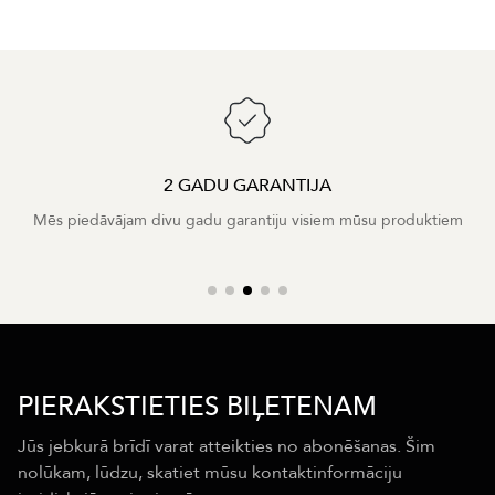
2 GADU GARANTIJA
Mēs piedāvājam divu gadu garantiju visiem mūsu produktiem
PIERAKSTIETIES BIĻETENAM
Jūs jebkurā brīdī varat atteikties no abonēšanas. Šim
nolūkam, lūdzu, skatiet mūsu kontaktinformāciju