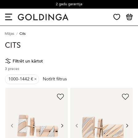
2 gadu garantija
Mājas
Cits
CITS
Filtrēt un kārtot
3
preces
1000-1442 €
Notīrīt filtrus